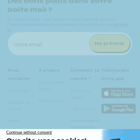
Des bons plans dans votre
boite mail ?
En vous inscrivant, vous recevrez nos bons plans et actus vin.
Désinscription possible à tout moment. Plus d'infos sur vos
données
ici
.
Me prévenir
Votre email
Nous
À propos
Comment ça
Téléchargez
contacter
marche ?
notre app
15 ans du Petit
Ballon
Service client
J'ai reçu un
cadeau
Notre histoire
Renoncer au
contrat
L'abonnement
Presse
Les avantages de
l'abonnement