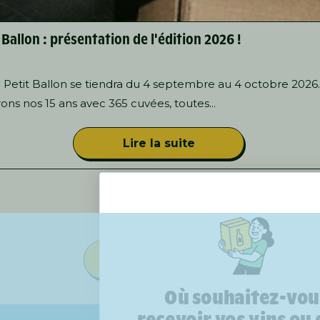
 Ballon : présentation de l'édition 2026 !
u Petit Ballon se tiendra du 4 septembre au 4 octobre 2026.
ons nos 15 ans avec 365 cuvées, toutes...
Lire la suite
de
1
/
3
Voir tous les articles
Où souhaitez-vou
recevoir vos vins ou