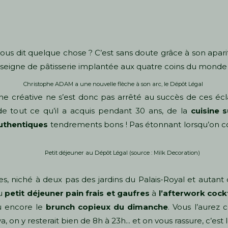
ous dit quelque chose ? C’est sans doute grâce à son apariti
nseigne de pâtisserie implantée aux quatre coins du monde 
Christophe ADAM a une nouvelle flèche à son arc, le Dépôt Légal
ine créative ne s’est donc pas arrêté au succès de ces écla
tout ce qu’il a acquis pendant 30 ans, de la
cuisine 
authentiques
tendrements bons ! Pas étonnant lorsqu’on con
Petit déjeuner au Dépôt Légal
(source : Milk Decoration)
s, niché à deux pas des jardins du Palais-Royal et autant
Du
petit
déjeuner
pain frais et gaufres
à
l’afterwork
cockt
 encore le
brunch copieux du dimanche
. Vous l’aurez 
a, on y resterait bien de 8h à 23h... et on vous rassure, c’est 