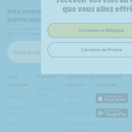
que vous allez offri
Des bons plans dans votre
boite mail ?
En vous inscrivant, vous recevrez nos bons plans et actus vin.
Livraison en Belgique
Désinscription possible à tout moment. Plus d'infos sur vos
données
ici
.
Livraison en France
Me prévenir
Votre email
Nous
À propos
Comment ça
Téléchargez
contacter
marche ?
notre app
15 ans du Petit
Ballon
Service client
J'ai reçu un
cadeau
Notre histoire
Renoncer au
contrat
L'abonnement
Presse
Les avantages de
l'abonnement