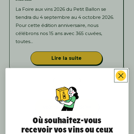
La Foire aux vins 2026 du Petit Ballon se
F
tiendra du 4 septembre au 4 octobre 2026.
s
Pour cette édition anniversaire, nous
o
célébrons nos 15 ans avec 365 cuvées,
i
toutes...
Lire la suite
de
1
/
3
Voir tous les articles
Où souhaitez-vous
recevoir vos vins ou ceux