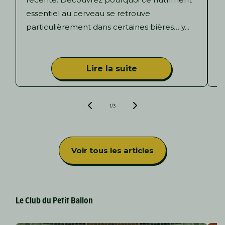
essentiel au cerveau se retrouve
i
particulièrement dans certaines bières… y...
b
d
Lire la suite
de
1
/
3
Voir tous les articles
Le Club du Petit Ballon