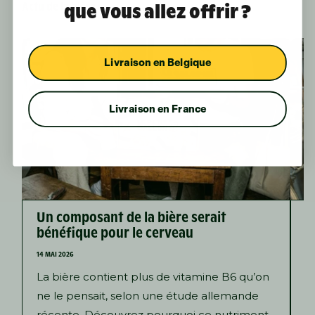
Actu de la bière
que vous allez offrir ?
Livraison en Belgique
Livraison en France
Un composant de la bière serait
L
bénéfique pour le cerveau
v
14 MAI 2026
12
La bière contient plus de vitamine B6 qu’on
D
ne le pensait, selon une étude allemande
s
récente. Découvrez pourquoi ce nutriment
b