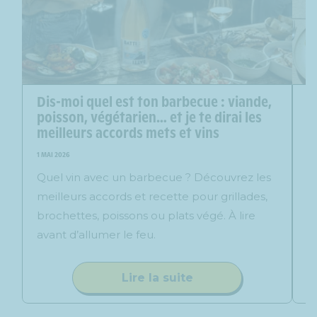
Dis-moi quel est ton barbecue : viande,
Q
poisson, végétarien… et je te dirai les
25
meilleurs accords mets et vins
G
1 MAI 2026
l
Quel vin avec un barbecue ? Découvrez les
r
meilleurs accords et recette pour grillades,
L
brochettes, poissons ou plats végé. À lire
p
avant d’allumer le feu.
Lire la suite