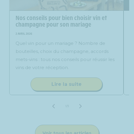
Nos conseils pour bien choisir vin et
Q
champagne pour son mariage
t
2 AVRIL 2026
9 
Quel vin pour un mariage ? Nombre de
D
bouteilles, choix du champagne, accords
r
mets-vins : tous nos conseils pour réussir les
m
vins de votre réception.
n
Lire la suite
de
1
/
3
Voir tous les articles