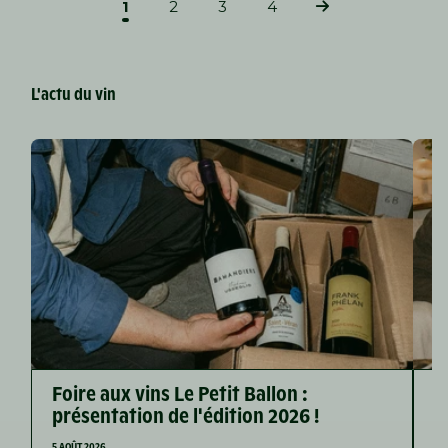
1
2
3
4
L'actu du vin
Foire aux vins Le Petit Ballon :
F
présentation de l'édition 2026 !
s
5 AOÛT 2026
2 J