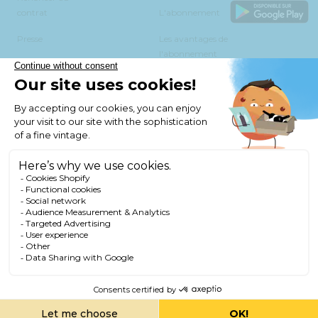
contrat
L'abonnement
Presse
Les avantages de
l'abonnement
Vie privée
Mentions légales et CGV
Préférences des cookies
L'abus d'alcool est dangereux pour la santé. Consommer avec
modération.
Avis de 4.7 sur 5 sur la base de 5110 avis.