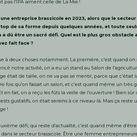
t pas l’IPA aiment celle de La Mie !
une entreprise brassicole en 2023, alors que le secteur
 top de sa forme depuis quelques années, et toute seul
a a dû être un sacré défi. Quel est le plus gros obstacle
ez fait face ?
e à deux choses notamment. La première, c’est quand on 
é notre activité, on a eu un stand au Salon de l’agricultur
e était de taille, on ne va pas se mentir, parce que c’était l
e fois qu’on faisait un salon, et c’est quand même un très g
Et en fait, on a reçu les fûts la veille de l’ouverture ! Bien sûr
 tests gustatifs, on était sereins à ce niveau-là. Mais ça reste 
ge !
euxième défi, qui reste d’actualité, c’est quand même d’êtr
ans le secteur brassicole. Être une femme entrepreneure