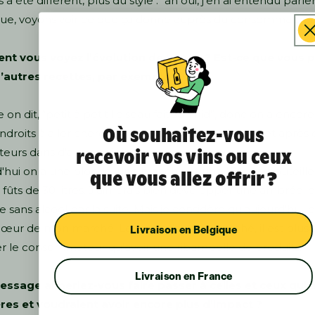
 a été différent, plus du style : “ah oui, j’en ai entendu parler
gue, voyons voir ce que ça donne auprès du consommateur.
t vous voyez l’évolution de La Mie ? Est-ce que vous 
’autres recettes, par exemple ?
n dit, “petit à petit l’oiseau fait son nid”, donc on a encor
Où souhaitez-vous
ndroits à aller chercher, surtout en Île-de-France, et après 
recevoir vos vins ou ceux
uteurs dans d’autres régions.
'hui on a une blonde, une blanche et une IPA, en bouteille
que vous allez offrir ?
n fûts de 30 litres. J'aimerais bien développer une ambrée, 
e sans alcool par la suite. Mais je considère qu'aujourd'hui, c
cœur de mon marché. Le cœur de mon marché, il est plus 
Livraison en Belgique
 le consommateur qu'avoir une ribambelle de produits.
Livraison en France
essage aimeriez-vous faire passer à celles et ceux qui 
res et voudraient avoir encore plus d’impact ?