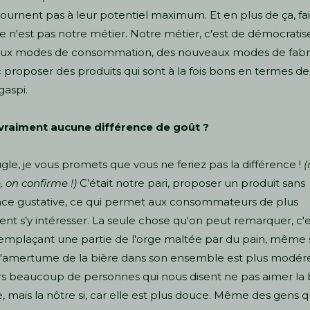
tournent pas à leur potentiel maximum. Et en plus de ça, fai
ce n'est pas notre métier. Notre métier, c'est de démocratis
ux modes de consommation, des nouveaux modes de fabri
 proposer des produits qui sont à la fois bons en termes d
gaspi.
a vraiment aucune différence de goût ?
ugle, je vous promets que vous ne feriez pas la différence !
(
, on confirme !)
C’était notre pari, proposer un produit sans
nce gustative, ce qui permet aux consommateurs de plus
ent s’y intéresser. La seule chose qu'on peut remarquer, c'e
emplaçant une partie de l'orge maltée par du pain, même s'
l'amertume de la bière dans son ensemble est plus modér
urs beaucoup de personnes qui nous disent ne pas aimer la 
, mais la nôtre si, car elle est plus douce. Même des gens q