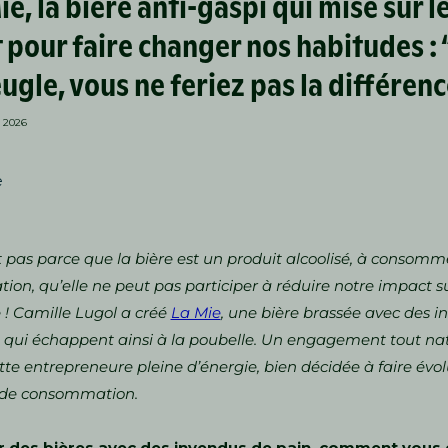
ie, la bière anti-gaspi qui mise sur l
 pour faire changer nos habitudes : 
eugle, vous ne feriez pas la différenc
 2026
e
t pas parce que la bière est un produit alcoolisé, à consomm
ion, qu’elle ne peut pas participer à réduire notre impact su
 ! Camille Lugol a créé
La Mie
, une bière brassée avec des 
 qui échappent ainsi à la poubelle. Un engagement tout na
tte entrepreneure pleine d’énergie, bien décidée à faire évo
de consommation.
r des bières avec des invendus de pain, comment vous 