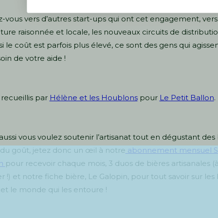
-vous vers d’autres start-ups qui ont cet engagement, vers
lture raisonnée et locale, les nouveaux circuits de distributio
 le coût est parfois plus élevé, ce sont des gens qui agissen
oin de votre aide !
recueillis par
Hélène et les Houblons
pour
Le Petit Ballon
.
 aussi vous voulez soutenir l’artisanat tout en dégustant des
 du goût, jetez donc un œil à notre
abonnement mensuel S
on
pour recevoir chaque mois, 3 duos de bières artisanales (
 !) et notre fiche bière, Le Galopin, pour tout savoir sur les
 et le monde qui les entoure !