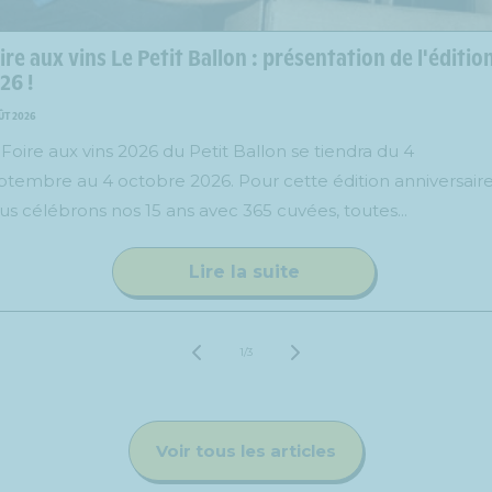
ire aux vins Le Petit Ballon : présentation de l'éditio
26 !
ÛT 2026
 Foire aux vins 2026 du Petit Ballon se tiendra du 4
ptembre au 4 octobre 2026. Pour cette édition anniversaire
us célébrons nos 15 ans avec 365 cuvées, toutes...
Lire la suite
de
1
/
3
Voir tous les articles