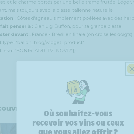
se et le charme portés par une belle trame fruitée. Léger, 
nt, mais toujours avec la classe italienne naturelle.
ation :
Côtes d’agneau simplement poêlées avec des herb
 fait penser à :
Gianluigi Buffon, pour sa grande classe.
ster devant :
France - Brésil en finale (on croise les doigts)
t type="ballon_blog/widget_product"
t_sku="BON16_ADR_R2_NOV17"}}
Retour au blog
ouvrir d'autres sujets
Où souhaitez-vous
recevoir vos vins ou ceux
que vous allez offrir ?