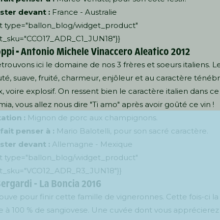
ster devant :
France - Australie
t type="ballon_blog/widget_product"
t_sku="CCO17_ADR_C1_JUN18"}}
oppi
-
Antonio Michele Vinaccero Aleatico 2012
trouvons ici le domaine de nos 3 frères et soeurs italiens. Le
outé, suave, fruité, charmeur, enjôleur et au caractère ténéb
 voire explosif. On ressent bien le caractère italien dans ce 
a, vous allez nous dire "Ti amo" après avoir goûté ce vin !
ation :
Mignon de porc aux champignons.
 fait penser à :
Mario Balotelli, pour son sacré caractère.
ster devant :
Allemagne - Mexique
t type="ballon_blog/widget_product"
t_sku="VCO12_ADR_R3_JUN18"}}
Sergardi - La Boncia 2016
ouve pour finir cette famille de vigneronnes. Cette fois-ci l
ue à 100 % de sangiovese. Une cuvée dont vous apprécierez 