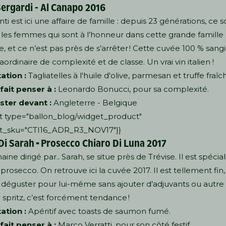
Sergardi - Al Canapo 2016
ti est ici une affaire de famille : depuis 23 générations, ce s
 les femmes qui sont à l’honneur dans cette grande famille
ne, et ce n’est pas près de s’arrêter ! Cette cuvée 100 % sang
aordinaire de complexité et de classe. Un vrai vin italien !
ation :
Tagliatelles à l'huile d'olive, parmesan et truffe fraîc
 fait penser à :
Leonardo Bonucci, pour sa complexité.
ster devant :
Angleterre - Belgique
t type="ballon_blog/widget_product"
t_sku="CTI16_ADR_R3_NOV17"}}
Di Sarah
-
Prosecco Chiaro Di Luna 2017
ne dirigé par.. Sarah, se situe près de Trévise. Il est spécial
 prosecco. On retrouve ici la cuvée 2017. Il est tellement fin
 déguster pour lui-même sans ajouter d’adjuvants ou autre
 spritz, c’est forcément tendance !
ation :
Apéritif avec toasts de saumon fumé.
 fait penser à :
Marco Verratti, pour son côté festif.