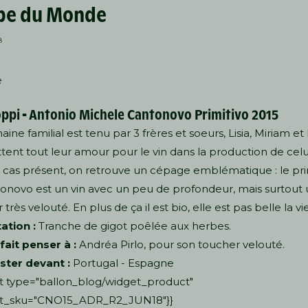
pe du Monde
8
e
oppi
-
Antonio Michele Cantonovo Primitivo 2015
ine familial est tenu par 3 frères et soeurs, Lisia, Miriam et
tent tout leur amour pour le vin dans la production de celui
 cas présent, on retrouve un cépage emblématique : le prim
onovo est un vin avec un peu de profondeur, mais surtout 
très velouté. En plus de ça il est bio, elle est pas belle la vi
ation :
Tranche de gigot poêlée aux herbes.
 fait penser à :
Andréa Pirlo, pour son toucher velouté.
ster devant :
Portugal - Espagne
t type="ballon_blog/widget_product"
t_sku="CNO15_ADR_R2_JUN18"}}