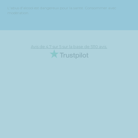
L'abus d'alcool est dangereux pour la santé. Consommer avec
modération.
Avis de 4.7 sur 5 sur la base de 5110 avis.