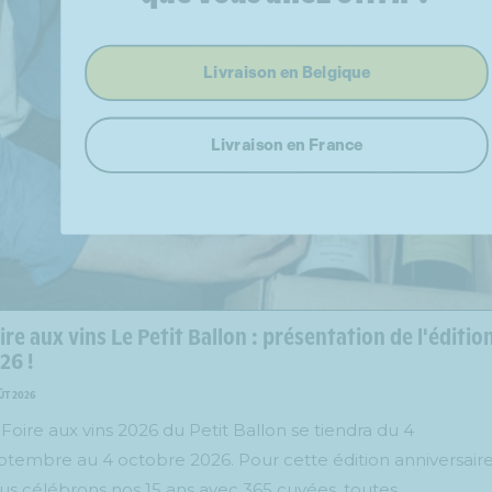
Livraison en Belgique
Livraison en France
ire aux vins Le Petit Ballon : présentation de l'éditio
26 !
ÛT 2026
 Foire aux vins 2026 du Petit Ballon se tiendra du 4
ptembre au 4 octobre 2026. Pour cette édition anniversaire
us célébrons nos 15 ans avec 365 cuvées, toutes...