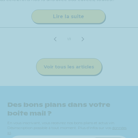
Lire la suite
de
1
/
3
Voir tous les articles
Des bons plans dans votre
boite mail ?
En vous inscrivant, vous recevrez nos bons plans et actus vin.
Désinscription possible à tout moment. Plus d'infos sur vos
données
ici
.