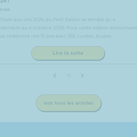
26 !
ÛT 2026
 Foire aux vins 2026 du Petit Ballon se tiendra du 4
ptembre au 4 octobre 2026. Pour cette édition anniversaire
us célébrons nos 15 ans avec 365 cuvées, toutes...
Lire la suite
de
1
/
3
Voir tous les articles