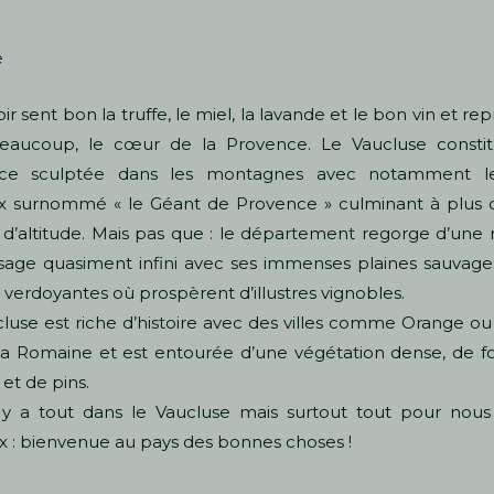
e
oir sent bon la truffe, le miel, la lavande et le bon vin et re
eaucoup, le cœur de la Provence. Le Vaucluse consti
ce sculptée dans les montagnes avec notamment 
x surnommé « le Géant de Provence » culminant à plus 
d’altitude. Mais pas que : le département regorge d’une 
age quasiment infini avec ses immenses plaines sauvage
s verdoyantes où prospèrent d’illustres vignobles.
luse est riche d’histoire avec des villes comme Orange o
la Romaine et est entourée d’une végétation dense, de f
et de pins.
l y a tout dans le Vaucluse mais surtout tout pour nou
 : bienvenue au pays des bonnes choses !