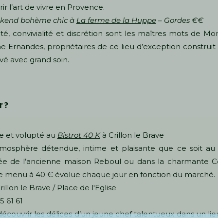
ir l’art de vivre en Provence.
kend bohème chic à
La ferme de la Huppe
– Gordes €€
ité, convivialité et discrétion sont les maîtres mots de Mo
Ernandes, propriétaires de ce lieu d’exception construit
vé avec grand soin.
r ?
e et volupté au
Bistrot 40 K
à Crillon le Brave
mosphère détendue, intime et plaisante que ce soit au 
ée de l’ancienne maison Reboul ou dans la charmante C
Le menu à 40 € évolue chaque jour en fonction du marché.
illon le Brave / Place de l'Eglise
5 61 61
écouvrir les délices d’un jeune chef talentueux dans un li