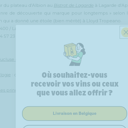
 du plateau d’Albion au
Bistrot de Lagarde
à Lagarde d’Apt
enre de découverte qui marque pour longtemps » selon l
n qui a donné une étoile (bien mérité) à Lloyd Tropeano.
400 / Lagarde-d'Apt
4 57 23
Plats traditionnels
: la soupe au Pistou
ucluse c’est quoi
? Un des départements de la région Prov
Alpes-Côte d’Azur
Où souhaitez-vous
logie
: du provençal la Vau-cluso, du latin Vallis Clausa soit la
recevoir vos vins ou ceux
close
es principales agglomérations
: Avignon, Orange, Carpentr
que vous allez offrir ?
Retour au blog
Livraison en Belgique