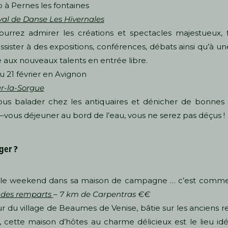
io à Pernes les fontaines
ival de Danse Les Hivernales
urrez admirer les créations et spectacles majestueux, 
assister à des expositions, conférences, débats ainsi qu’à u
 aux nouveaux talents en entrée libre.
u 21 février en Avignon
sur-la-Sorgue
ous balader chez les antiquaires et dénicher de bonnes a
–vous déjeuner au bord de l’eau, vous ne serez pas déçus !
ger ?
 le weekend dans sa maison de campagne … c’est comme
 des remparts
–
7 km de Carpentras €€
 du village de Beaumes de Venise, bâtie sur les anciens 
és, cette maison d’hôtes au charme délicieux est le lieu id